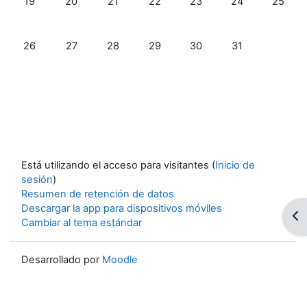
19
20
21
22
23
24
25
Sin eventos, domingo, 26 julio
Sin eventos, lunes, 27 julio
Sin eventos, martes, 28 julio
Sin eventos, miércoles, 29 julio
Sin eventos, jueves, 30 ju
Sin eventos, viern
26
27
28
29
30
31
Está utilizando el acceso para visitantes (
Inicio de
sesión
)
Resumen de retención de datos
Descargar la app para dispositivos móviles
Abr
Cambiar al tema estándar
Desarrollado por
Moodle