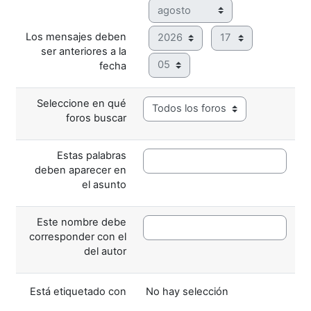
Mes
Año
Hora
Los mensajes deben
ser anteriores a la
Minuto
fecha
Seleccione en qué
foros buscar
Estas palabras
deben aparecer en
el asunto
Este nombre debe
corresponder con el
del autor
Ítems seleccioandos:
Está etiquetado con
No hay selección