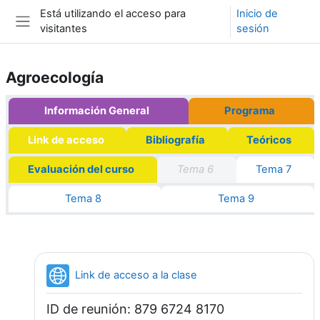
Salta al contenido principal
Está utilizando el acceso para
Inicio de
visitantes
sesión
Panel lateral
Agroecología
Esquema del tema
Información General
Programa
Link de acceso
Bibliografía
Teóricos
Evaluación del curso
Tema 6
Tema 7
Tema 8
Tema 9
URL
Link de acceso a la clase
ID de reunión: 879 6724 8170