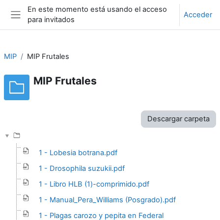
Salta al contenido principal
En este momento está usando el acceso
Acceder
para invitados
Panel lateral
MIP
MIP Frutales
MIP Frutales
Requisitos de finalización
Descargar carpeta
1 - Lobesia botrana.pdf
1 - Drosophila suzukii.pdf
1 - Libro HLB (1)-comprimido.pdf
1 - Manual_Pera_Williams (Posgrado).pdf
1 - Plagas carozo y pepita en Federal