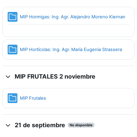
Carp
MIP Hormigas: Ing. Agr. Alejandro Moreno Kiernan
Carpet
MIP Hortícolas: Ing. Agr. María Eugenia Strassera
MIP FRUTALES 2 noviembre
Carpeta
MIP Frutales
21 de septiembre
No disponible