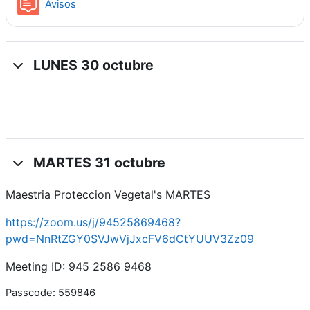
Foro
Avisos
LUNES 30 octubre
MARTES 31 octubre
Maestria Proteccion Vegetal's MARTES
https://zoom.us/j/94525869468?
pwd=NnRtZGY0SVJwVjJxcFV6dCtYUUV3Zz09
Meeting ID: 945 2586 9468
Passcode: 559846